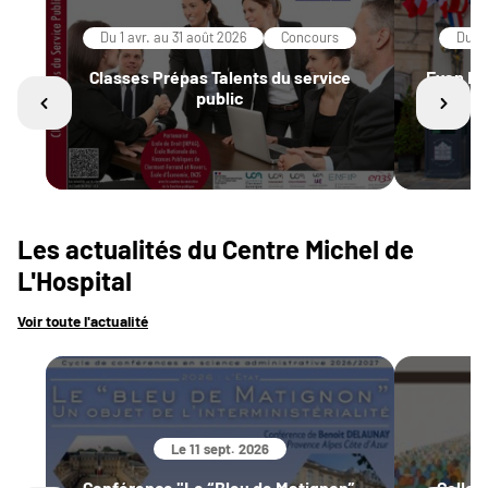
Du 1 avr. au 31 août 2026
Concours
Du 1 
Classes Prépas Talents du service
Evan Ra
public
et ter
Les actualités du Centre Michel de
L'Hospital
Voir toute l'actualité
Le 11 sept. 2026
Conférence "Le “Bleu de Matignon”.
Colloq