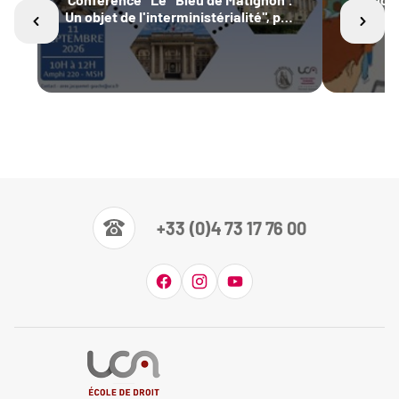
Un objet de l'interministérialité", par
travai
Benoît Delaunay, Recteur de la région
C
académique Provence-Alpes-Côte
d'Azur - Pr Anne Jacquemet-Gauché
(coord.)
+33 (0)4 73 17 76 00