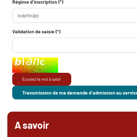
Régime d'inscription (*)
Validation de saisie (*)
Champ pour les robots. Si vous êtes humains, merci de le l
Écoutez le mot à saisir
A savoir