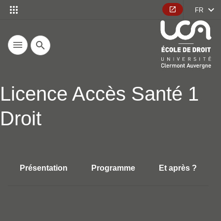
FR
Recherche
Licence Accès Santé 1
Droit
Présentation
Programme
Et après ?
Accéder aux sections de la fich