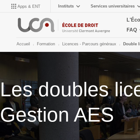
Instituts
Services universitaires
Apps & ENT
L'Éco
FAQ
Accueil
Formation
Licences - Parcours généraux
Double l
Les doubles li
Gestion AES