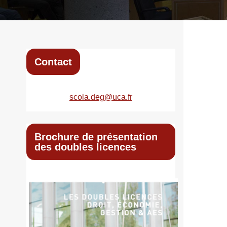
Contact
scola.deg@uca.fr
Brochure de présentation
des doubles licences