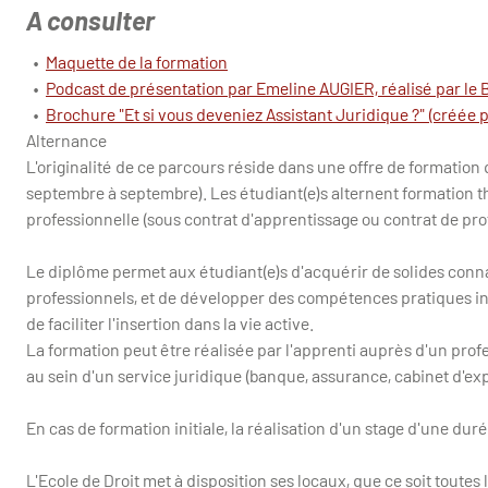
A consulter
•
Maquette de la formation
•
Podcast de présentation par Emeline AUGIER, réalisé par le
•
Brochure "Et si vous deveniez Assistant Juridique ?" (créée p
Alternance
L'originalité de ce parcours réside dans une offre de formation 
septembre à septembre). Les étudiant(e)s alternent formation th
professionnelle (sous contrat d'apprentissage ou contrat de pr
Le diplôme permet aux étudiant(e)s d'acquérir de solides conn
professionnels, et de développer des compétences pratiques in
de faciliter l'insertion dans la vie active.
La formation peut être réalisée par l'apprenti auprès d'un profe
au sein d'un service juridique (banque, assurance, cabinet d'ex
En cas de formation initiale, la réalisation d'un stage d'une du
L'Ecole de Droit met à disposition ses locaux, que ce soit toutes 