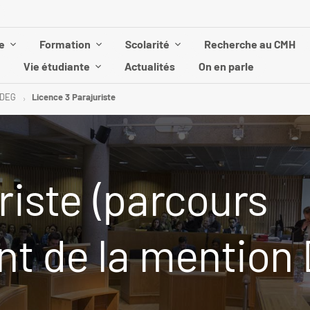
e
Formation
Scolarité
Recherche au CMH
Vie étudiante
Actualités
On en parle
 DEG
Licence 3 Parajuriste
riste (parcours
nt de la mention 