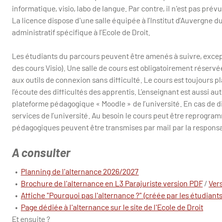
informatique, visio, labo de langue. Par contre, il n'est pas prévu
La licence dispose d'une salle équipée à l’Institut d’Auvergne d
administratif spécifique à l’Ecole de Droit.
Les étudiants du parcours peuvent être amenés à suivre, except
des cours Visio). Une salle de cours est obligatoirement réserv
aux outils de connexion sans difficulté. Le cours est toujours pla
l’écoute des difficultés des apprentis. L’enseignant est aussi au
plateforme pédagogique « Moodle » de l’université. En cas de di
services de l’université. Au besoin le cours peut être reprogram
pédagogiques peuvent être transmises par mail par la respons
A consulter
•
Planning de l'alternance 2026/2027
•
Brochure de l'alternance en L3 Parajuriste version PDF
/
Vers
•
Affiche "Pourquoi pas l'alternance ?" (créée par les étudiants
•
Page dédiée à l'alternance sur le site de l'Ecole de Droit
Et ensuite ?