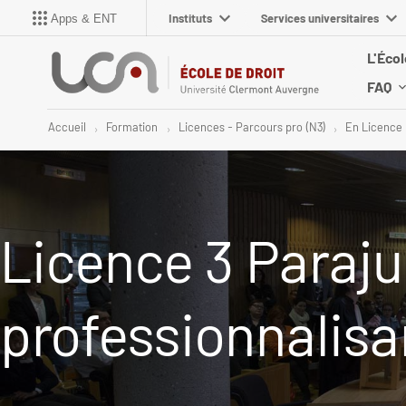
Instituts
Services universitaires
Apps & ENT
L'Écol
FAQ
Accueil
Formation
Licences - Parcours pro (N3)
En Licence
Licence 3 Paraju
professionnalisa